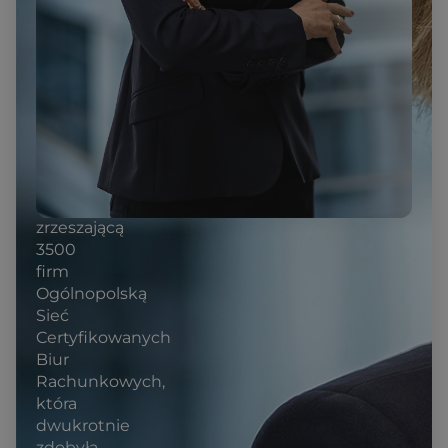
Roku
2024,
laureatka
Forbes
50
over
50
EMEA.
Współtworzyła
zrzeszającą
3500
firm
Ogólnopolską
Sieć
Certyfikowanych
Biur
Rachunkowych,
która
dwukrotnie
zdobyła