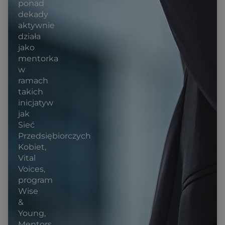
ponad
dekady
aktywnie
działa
jako
mentorka
w
ramach
takich
inicjatyw
jak
Sieć
Przedsiębiorczych
Kobiet,
Vital
Voices,
program
Wise
&
Young,
Mentors