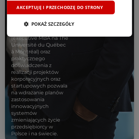
wykształcenia
AKCEPTUJĘ I PRZECHODZĘ DO STRONY
informatycznego
(Politechnika
POKAŻ SZCZEGÓŁY
Wrocławska) i
biznesowego
(executive MBA na The
Université du Québec
à Montréal) oraz
praktycznego
doświadczenia z
realizacji projektów
korporacyjnych oraz
startupowych pozwala
na wdrażanie planów
zastosowania
innowacyjnych
systemów
zmieniających życie
przedsiębiorcy w
Polsce i na świecie.