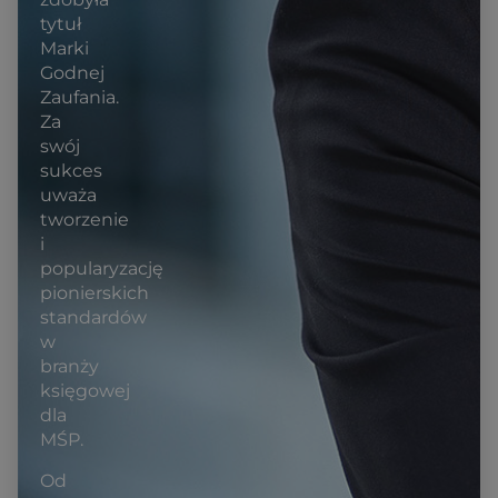
tytuł
Marki
Godnej
Zaufania.
Za
swój
sukces
uważa
tworzenie
i
popularyzację
pionierskich
standardów
w
branży
księgowej
dla
MŚP.
Od