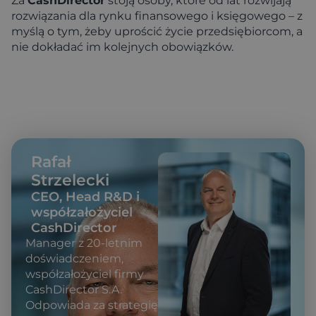
Za
CashDirector
stoją osoby, które od lat rozwijają
rozwiązania dla rynku finansowego i księgowego – z
myślą o tym, żeby uprościć życie przedsiębiorcom, a
nie dokładać im kolejnych obowiązków.
Rafał
Strzelecki
CEO, Head R&D i
współzałożyciel
CashDirector
Manager z 20-letnim
doświadczeniem,
współzałożyciel firmy
CashDirector S.A.
Odpowiada za strategię