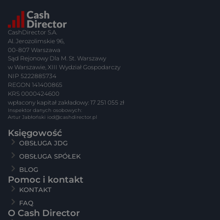
CashDirector S.A.
Al. Jerozolimskie 96,
00-807 Warszawa
Sąd Rejonowy Dla M. St. Warszawy
w Warszawie, XIII Wydział Gospodarczy
NIP 5222885734
REGON 141400865
KRS 0000424600
wpłacony kapitał zakładowy: 17 251 055 zł
Inspektor danych osobowych:
Artur Jabłoński
iod@cashdirector.pl
Księgowość
OBSŁUGA JDG
OBSŁUGA SPÓŁEK
BLOG
Pomoc i kontakt
KONTAKT
FAQ
O Cash Director