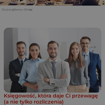
Strona główna
»
O nas
Księgowość, która daje Ci przewagę
(a nie tylko rozliczenia)