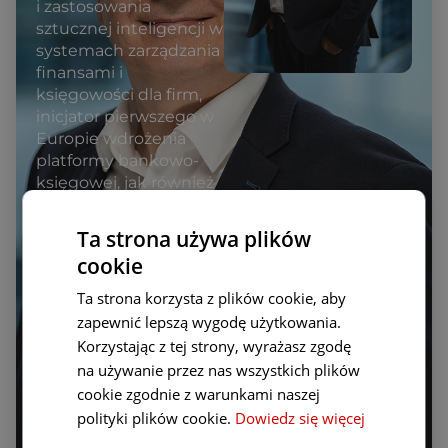
i zastosowania
sztucznej inteligencji w
systemach zarządzania
finansami i
księgowości dla firm,
inicjator pierwszego w
Europie wdrożenia
platformy bankowo-
księgowej, jak również
inicjator utworzenia
największej w Europie
Ta strona używa plików
Ogólnopolskiej Sieci
cookie
Certyfikowanych Biur
Rachunkowych OSCBR
Ta strona korzysta z plików cookie, aby
(obecnie 3500
zapewnić lepszą wygodę użytkowania.
zrzeszonych biur
Korzystając z tej strony, wyrażasz zgodę
rachunkowych na
na używanie przez nas wszystkich plików
wspólnej platformie
cookie zgodnie z warunkami naszej
technologicznej).
polityki plików cookie.
Dowiedz się więcej
Połączenie