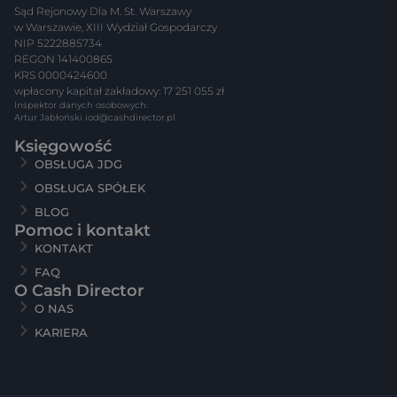
Sąd Rejonowy Dla M. St. Warszawy
w Warszawie, XIII Wydział Gospodarczy
NIP 5222885734
REGON 141400865
KRS 0000424600
wpłacony kapitał zakładowy: 17 251 055 zł
Inspektor danych osobowych:
Artur Jabłoński
iod@cashdirector.pl
Księgowość
OBSŁUGA JDG
OBSŁUGA SPÓŁEK
BLOG
Pomoc i kontakt
KONTAKT
FAQ
O Cash Director
O NAS
KARIERA