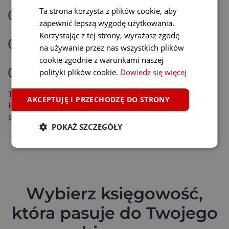
Ta strona korzysta z plików cookie, aby
Pilnuje terminów i przypomina o ważnych
zapewnić lepszą wygodę użytkowania.
obowiązkach
Korzystając z tej strony, wyrażasz zgodę
Wspiera przy kredytach, leasingu, BDO, kasach
na używanie przez nas wszystkich plików
fiskalnych i terminalach
cookie zgodnie z warunkami naszej
polityki plików cookie.
Dowiedz się więcej
Zawsze stoi po Twojej stronie, a nie po stronie
urzędów
To realne wsparcie i odpowiedzialność po stronie
AKCEPTUJĘ I PRZECHODZĘ DO STRONY
księgowego, dzięki czemu Ty możesz skupić się na
swoim biznesie.
POKAŻ SZCZEGÓŁY
Wybierz księgowość,
która pasuje do Twojego