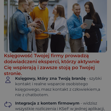
Księgowość Twojej firmy prowadzą
doświadczeni eksperci, którzy aktywnie
Cię wspierają i zawsze stoją po Twojej
stronie.
Księgowy, który zna Twoją branżę
- szybki
kontakt i realne wsparcie osobistego
księgowego, masz kontakt z człowiekiem,a
nie z chatbotem.
Integracja z kontem firmowym
- widzisz
wszystkie rozliczenia i KSeF w jednej aplikacji,