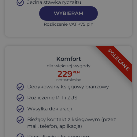
Jedna stawka ryczałtu
WYBIERAM
Rozliczenie VAT +75 pln
POLECANE
Komfort
dla większej wygody
229
PLN
netto/miesiąc
Dedykowany księgowy branżowy
Rozliczenie PIT i ZUS
Wysyłka deklaracji
Bieżący kontakt z księgowym (przez
mail, telefon, aplikacja)
Konsultacje z księgowym