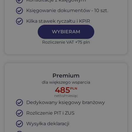
Księgowanie dokumentów - 10 szt.
Kilka stawek ryczałtu i KPiR​
WYBIERAM
Rozliczenie VAT +75 pln
Premium
dla większego wsparcia
485
PLN
netto/miesiąc
Dedykowany księgowy branżowy
Rozliczenie PIT i ZUS
Wysyłka deklaracji