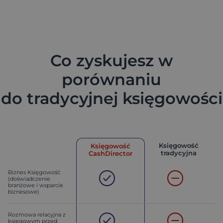
Co zyskujesz w
porównaniu
do tradycyjnej księgowości
Księgowość
Księgowość
tradycyjna
CashDirector
Biznes Księgowość
(doświadczenie
branżowe i wsparcie
biznesowe)
Rozmowa relacyjna z
księgowym przed