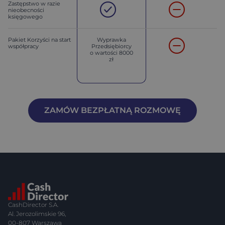
Zastępstwo w razie
nieobecności
księgowego
Pakiet Korzyści na start
Wyprawka
współpracy
Przedsiębiorcy
o wartości 8000
zł
ZAMÓW BEZPŁATNĄ ROZMOWĘ
CashDirector S.A.
Al. Jerozolimskie 96,
00-807 Warszawa