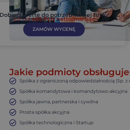
Dobierz ofertę do potrzeb Twojej firmy
już od
485 PLN netto/miesiąc
ZAMÓW WYCENĘ
Jakie podmioty obsługuj
Spółka z ograniczoną odpowiedzialnością (Sp. z o
Spółka komandytowa i komandytowo-akcyjna
Spółka jawna, partnerska i cywilna
Prosta spółka akcyjna
Spółka technologiczna i Startup