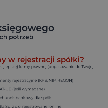
 księgowego
h potrzeb​
w rejestracji spółki?
ajlepszej formy prawnej (dopasowanie do Twojej
nty rejestracyjne (KRS, NIP, REGON)
VAT-UE (jeśli wymagane)
chunek bankowy dla spółki
dla Sp. z o.o. rejestrowanej online