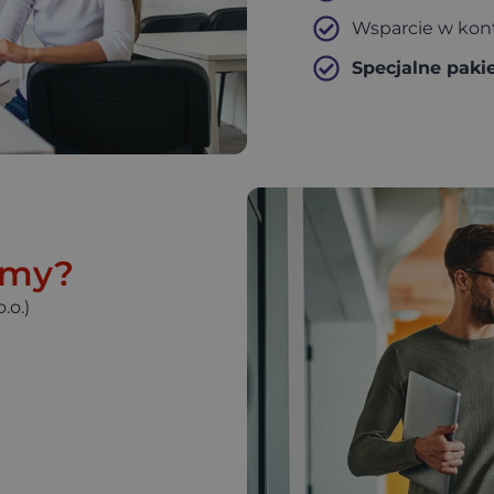
Wsparcie w kont
Specjalne paki
emy?
.o.)