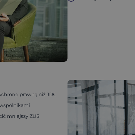
 ochronę prawną niż JDG
z wspólnikami
łacić mniejszy ZUS