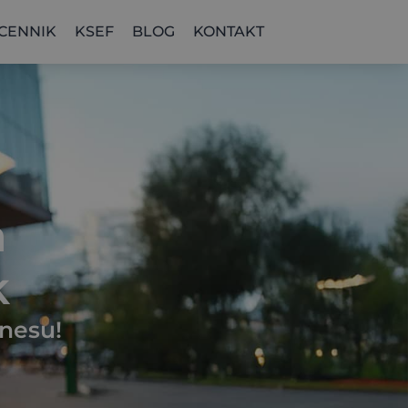
CENNIK
KSEF
BLOG
KONTAKT
a
k
nesu!