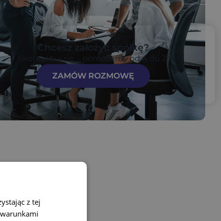
Chcesz założyć spółkę?
Skontaktuj się – pomożemy od A do Z!
ZAMÓW ROZMOWĘ
stając z tej
z warunkami