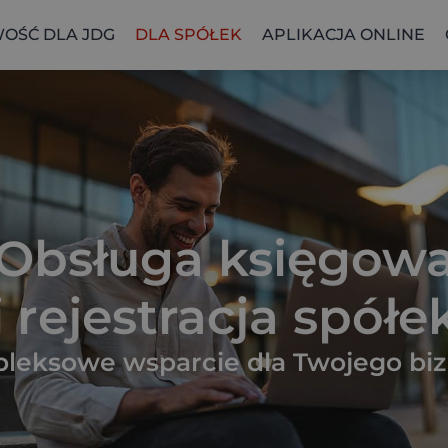
OŚĆ DLA JDG
DLA SPÓŁEK
APLIKACJA ONLINE
Obsługa księgow
i rejestracja spółe
leksowe wsparcie dla Twojego biz