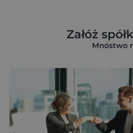
Załóż spół
Mnóstwo m