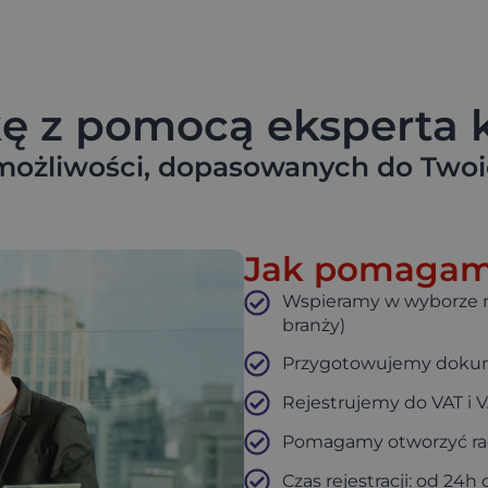
kę z pomocą eksperta
ożliwości, dopasowanych do Twoic
Jak pomagamy 
Wspieramy w wyborze n
branży)
Przygotowujemy dokume
Rejestrujemy do VAT i 
Pomagamy otworzyć ra
Czas rejestracji: od 24h 