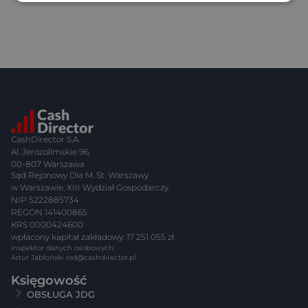
CashDirector S.A.
Al. Jerozolimskie 96,
00-807 Warszawa
Sąd Rejonowy Dla M. St. Warszawy
w Warszawie, XIII Wydział Gospodarczy
NIP 5222885734
REGON 141400865
KRS 0000424600
wpłacony kapitał zakładowy: 17 251 055 zł
Inspektor danych osobowych:
Artur Jabłoński
iod@cashdirector.pl
Księgowość
OBSŁUGA JDG