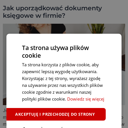
Jak uporządkować dokumenty
księgowe w firmie?
Ta strona używa plików
cookie
Ta strona korzysta z plików cookie, aby
zapewnić lepszą wygodę użytkowania.
Korzystając z tej strony, wyrażasz zgodę
na używanie przez nas wszystkich plików
cookie zgodnie z warunkami naszej
polityki plików cookie.
Dowiedz się więcej
Jedna zagubiona faktura może oznaczać kilkanaście
AKCEPTUJĘ I PRZECHODZĘ DO STRONY
minut szukania. Gdy problem powtarza się dość często
może oznaczać nawet kilka godzin straconego czasu w