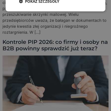
POKAŻ SZCZEGÓŁY
ciągu miesiąca. Do tego dochodzi stres przed kontrolą,
pilne prośby księgowej i niekończące się
przeszukiwanie skrzynki mailowej. Wielu
przedsiębiorców uważa, że bałagan w dokumentach to
jedynie kwestia złej organizacji i niegroźnego
roztargnienia. W […]
Kontrole PIP 2026: co firmy i osoby na
B2B powinny sprawdzić już teraz?