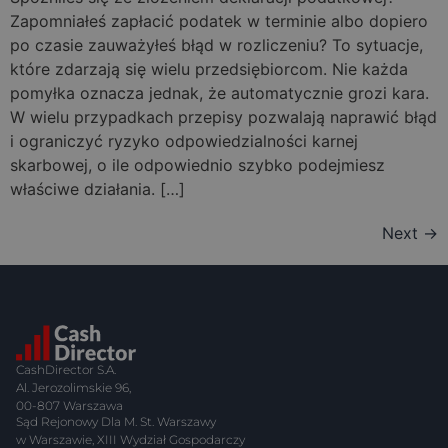
Zapomniałeś zapłacić podatek w terminie albo dopiero
po czasie zauważyłeś błąd w rozliczeniu? To sytuacje,
które zdarzają się wielu przedsiębiorcom. Nie każda
pomyłka oznacza jednak, że automatycznie grozi kara.
W wielu przypadkach przepisy pozwalają naprawić błąd
i ograniczyć ryzyko odpowiedzialności karnej
skarbowej, o ile odpowiednio szybko podejmiesz
właściwe działania. […]
Next
→
CashDirector S.A.
Al. Jerozolimskie 96,
00-807 Warszawa
Sąd Rejonowy Dla M. St. Warszawy
w Warszawie, XIII Wydział Gospodarczy